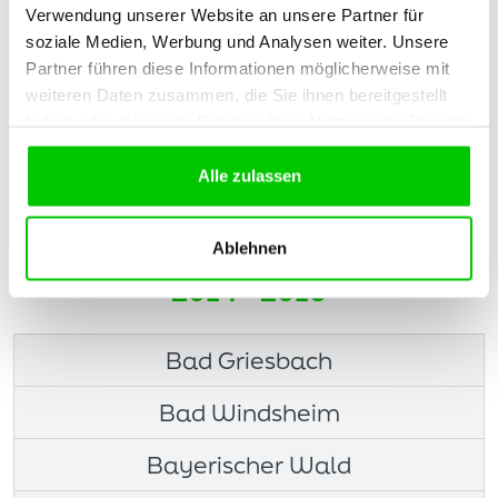
Spalatin-Schule Spalt
Verwendung unserer Website an unsere Partner für
soziale Medien, Werbung und Analysen weiter. Unsere
Südliche-Weinstraße
Partner führen diese Informationen möglicherweise mit
weiteren Daten zusammen, die Sie ihnen bereitgestellt
Ulmer Spatzen
haben oder die sie im Rahmen Ihrer Nutzung der Dienste
gesammelt haben.
Wilhelm-Hartschen-Schule Solingen
Alle zulassen
Überlingen
Ablehnen
2014 - 2016
Bad Griesbach
Bad Windsheim
Bayerischer Wald