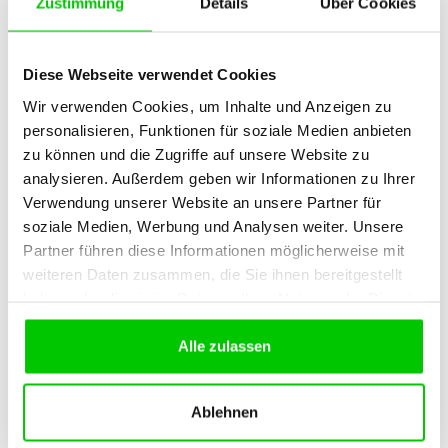
Lyoner Kartoffel Pfanne und
Zustimmung
Details
Über Cookies
Saftschorle
Diese Webseite verwendet Cookies
Wir verwenden Cookies, um Inhalte und Anzeigen zu
personalisieren, Funktionen für soziale Medien anbieten
zu können und die Zugriffe auf unsere Website zu
analysieren. Außerdem geben wir Informationen zu Ihrer
Verwendung unserer Website an unsere Partner für
soziale Medien, Werbung und Analysen weiter. Unsere
Partner führen diese Informationen möglicherweise mit
weiteren Daten zusammen, die Sie ihnen bereitgestellt
haben oder die sie im Rahmen Ihrer Nutzung der Dienste
gesammelt haben.
Alle zulassen
Osterbrot- Serviette Osterhase
Ablehnen