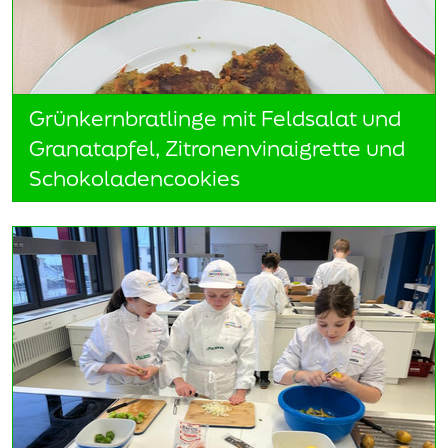
Grünkernbratlinge mit Feldsalat und
Granatapfel, Zitronenvinaigrette und
Schokoladencookies