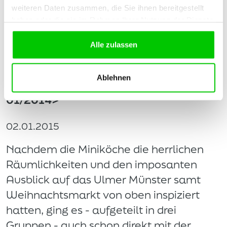
weiteren Daten zusammen, die Sie ihnen bereitgestellt
haben oder die sie im Rahmen Ihrer Nutzung der Dienste
mehr lesen
gesammelt haben.
Alle zulassen
Günzburger Miniköche in der abt-
Ablehnen
Kochschule TAVOLA <facebook abt
01/2014>
02.01.2015
Nachdem die Miniköche die herrlichen
Räumlichkeiten und den imposanten
Ausblick auf das Ulmer Münster samt
Weihnachtsmarkt von oben inspiziert
hatten, ging es - aufgeteilt in drei
Gruppen - auch schon direkt mit der