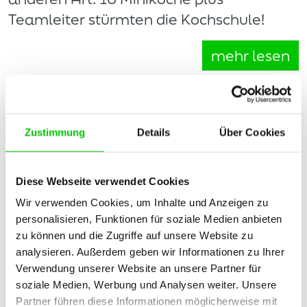
Teamleiter stürmten die Kochschule!
mehr lesen
Günzburger Miniköche in der abt-
Zustimmung
Details
Über Cookies
Kochschule TAVOLA <my heimat
01/2014>
Diese Webseite verwendet Cookies
02.01.2015
Wir verwenden Cookies, um Inhalte und Anzeigen zu
personalisieren, Funktionen für soziale Medien anbieten
Bereits zum zweiten Mal durften die
zu können und die Zugriffe auf unsere Website zu
Günzburger Miniköche die TAVOLA-
analysieren. Außerdem geben wir Informationen zu Ihrer
Kochschule in Beschlag nehmen und
Verwendung unserer Website an unsere Partner für
hielten dort ihr Dezember-Monatstreffen
soziale Medien, Werbung und Analysen weiter. Unsere
Partner führen diese Informationen möglicherweise mit
ab.