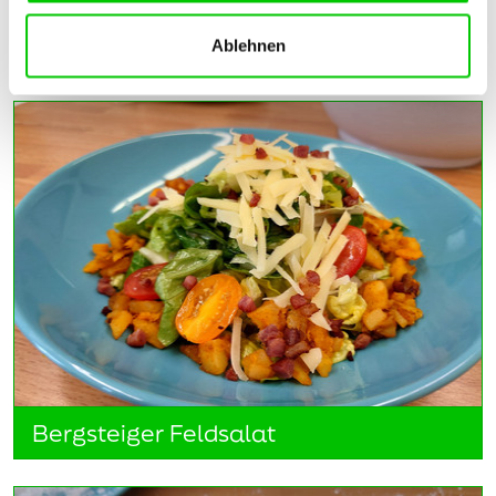
Pellkartoffeln und Quark mit Leinöl
Ablehnen
Bergsteiger Feldsalat