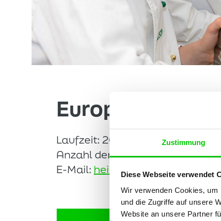
Europa Miniköc
Laufzeit: 2026 - 2028
Zustimmung
Anzahl der Kinder: 8
E-Mail:
heidenheim@minikoeche
Diese Webseite verwendet 
Wir verwenden Cookies, um I
und die Zugriffe auf unsere 
Website an unsere Partner fü